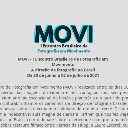
MOVI - I Encontro Brasileiro de Fotografia em
Movimento
A direção de fotografia no Brasil
De 30 de junho a 02 de julho de 2021
iro de Fotografia em Movimento (MOVI) realizado entre os dias 3
niverso das imagens do cinema e nos contagiou com seu pensa
s. Num ano tão excepcional da história planetária e a partir do p
o-cultural, trilhamos os caminhos da direção de fotografia brasi
s pesquisadores e ocupam o cotidiano de quem a exerce. Deste m
 a indescritível aula magna de Hernani Heffner que nos fez viaja
fia no Brasil; com o debate sobre a seriedade com que a memóri
 sobre restauro fílmico entre Patrícia de Filippi e Lauro Escorel; 