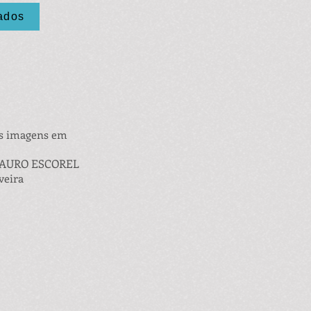
cados
as imagens em
 LAURO ESCOREL
veira